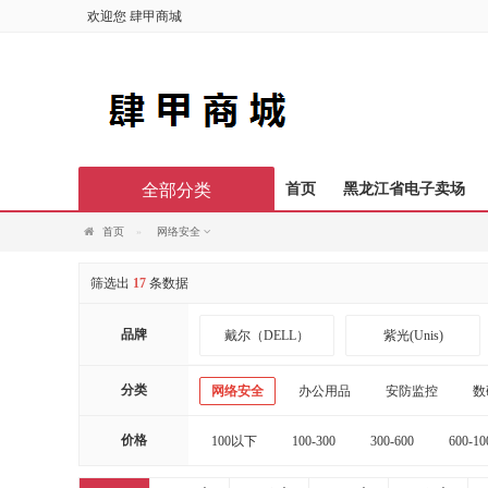
欢迎您
肆甲商城
全部分类
首页
黑龙江省电子卖场
首页
网络安全
筛选出
17
条数据
品牌
戴尔（DELL）
紫光(Unis)
施华蔻
丝蕴
分类
网络安全
办公用品
安防监控
数
天存信息
迅想
价格
100以下
100-300
300-600
600-10
20000以上