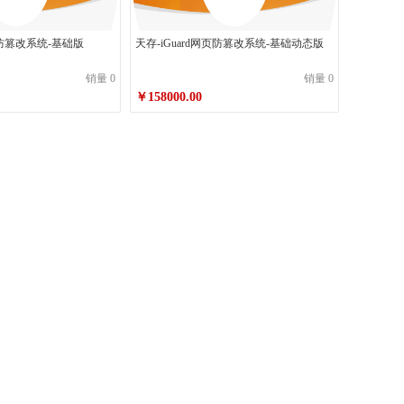
网页防篡改系统-基础版
天存-iGuard网页防篡改系统-基础动态版
销量 0
销量 0
￥158000.00