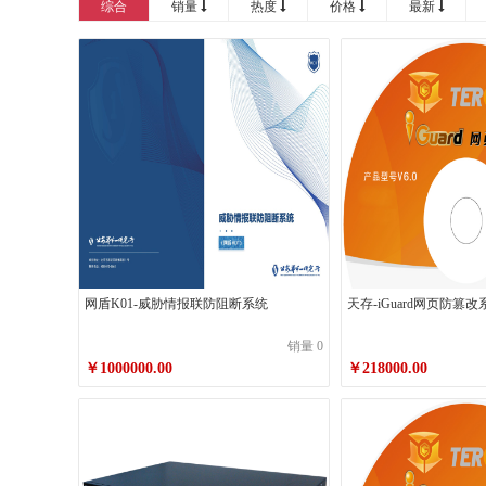
综合
销量
热度
价格
最新
网盾K01-威胁情报联防阻断系统
天存-iGuard网页防篡
销量 0
￥1000000.00
￥218000.00