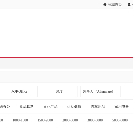
商城首页
永中Office
SCT
外星人（Alienware）
斯伯丁
哈肉联
齐心
码办公
食品饮料
日化产品
运动健康
汽车用品
家用电器
00
1000-1500
1500-2000
2000-3000
3000-5000
5000-8000