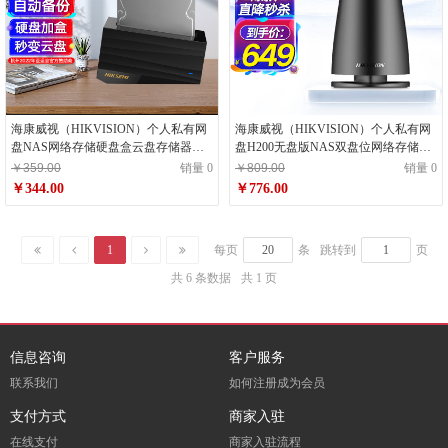
海康威视（HIKVISION）个人私有网
海康威视（HIKVISION）个人私有网
盘NAS网络存储硬盘盒云盘存储器服
盘H200无盘版NAS双盘位网络存储服
务器远程访问 H99 PRO无盘标配
务器私有云盘远程访问自动备份
￥359.00
销量 0
￥809.00
销量 0
￥344.00
￥776.00
1
每页
条
跳转到
页
共 6 条数据
共 1 页
信息咨询
客户服务
联系我们
如何注册成为会员
支付方式
商家入驻
在线支付
商家入驻流程