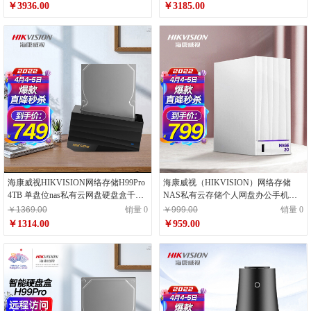
￥3936.00
￥3185.00
海康威视HIKVISION网络存储H99Pro
海康威视（HIKVISION）网络存储
4TB 单盘位nas私有云网盘硬盘盒千兆
NAS私有云存储个人网盘办公手机远
网口远程访问多人共享自动备份
程共享双盘位Mage20
￥1369.00
销量 0
￥999.00
销量 0
￥1314.00
￥959.00