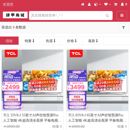
欢迎您
0
导航
筛选出
6
条数据
综合
销量
热度
价格
最新
TCL 55V8-J 55英寸AI声控智慧屏Pro
TCL 65V8-J 65英寸AI声控智慧屏Pro
人工智能 4K超高清全面屏 平板电视
人工智能 4K超高清全面屏 平板电视
云游戏电视
云游戏电视
￥3999.00
销量 0
￥3499.00
销量 0