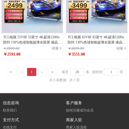
TCL电视 55V8E 55英寸 4K超清120Hz
TCL电视 65V8E 65英寸 4K超清120Hz
防抖 130%色域智能超薄全面屏 液晶平
防抖 130%色域智能超薄全面屏 液晶平
板电视机 2+32G内存 双频WiFi
板电视机 2+32G内存 双频WiFi
￥2699.00
销量 0
￥3699.00
销量 0
￥2591.00
￥3551.00
1
每页
条
跳转到
页
共 6 条数据
共 1 页
信息咨询
客户服务
联系我们
如何注册成为会员
支付方式
商家入驻
在线支付
商家入驻流程