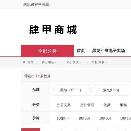
欢迎您
肆甲商城
全部分类
首页
黑龙江省电子卖场
首页
办公用品
办公文仪
白板/封装
筛选出
15
条数据
品牌
戴尔（DELL）
紫光(Unis)
施华蔻
丝蕴
分类
办公文具
文件管理
笔类
纸类
天存信息
迅想
价格
100以下
100-300
300-600
600-10
20000以上