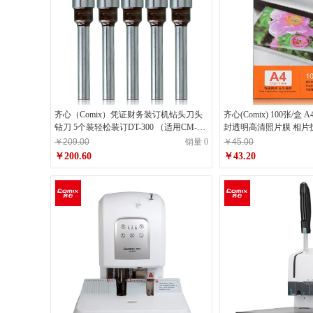
齐心（Comix）凭证财务装订机钻头刀头
齐心(Comix) 100张/盒 A4
钻刀 5个装轻松装订DT-300 （适用CM-
封透明高清照片膜 相片
3066/3006/3008）
￥209.00
销量 0
￥45.00
￥200.60
￥43.20