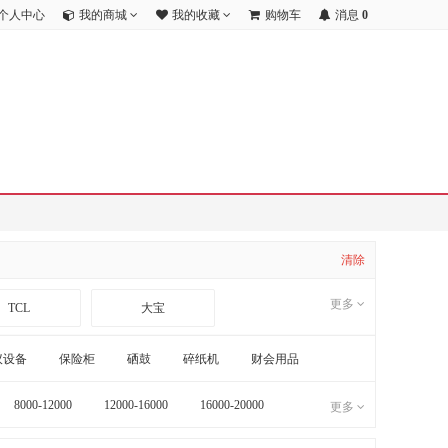
个人中心
我的商城
我的收藏
购物车
消息
0
清除
更多
TCL
大宝
海康威视
公安部第一研究所
议设备
保险柜
硒鼓
碎纸机
财会用品
8000-12000
12000-16000
16000-20000
更多