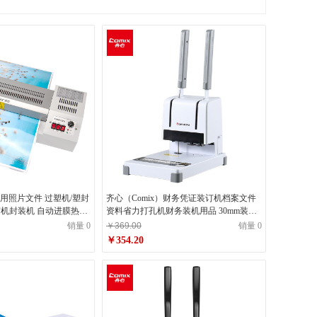
家用照片文件 过塑机/塑封
齐心（Comix）财务凭证装订机档案文件
过胶机封装机 自动进膜热裱
资料省力打孔机财务装机用品 30mm装订
厚度CM-3068
销量 0
￥369.00
销量 0
￥354.20