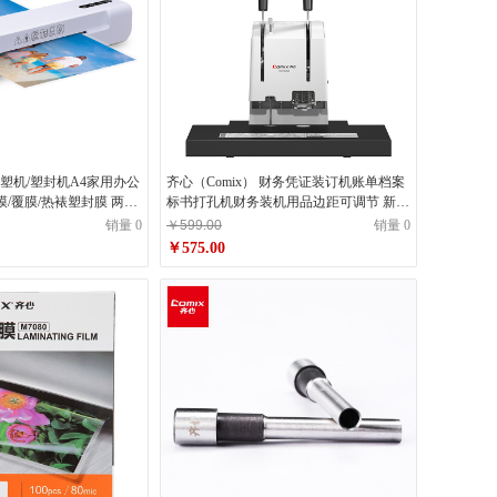
过塑机/塑封机A4家用办公
齐心（Comix） 财务凭证装订机账单档案
膜/覆膜/热裱塑封膜 两档
标书打孔机财务装机用品边距可调节 新结
构定位针CM-3008S
销量 0
￥599.00
销量 0
￥575.00