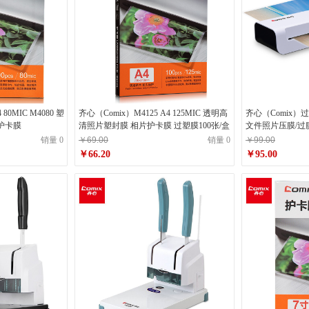
 80MIC M4080 塑
齐心（Comix）M4125 A4 125MIC 透明高
齐心（Comix）
护卡膜
清照片塑封膜 相片护卡膜 过塑膜100张/盒
文件照片压膜/过
控温 F9015B
销量 0
￥69.00
销量 0
￥99.00
￥66.20
￥95.00