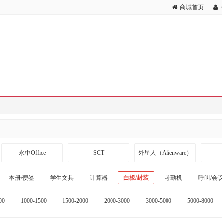
商城首页
永中Office
SCT
外星人（Alienware）
斯伯丁
哈肉联
齐心
本册/便签
学生文具
计算器
白板/封装
考勤机
呼叫/会
00
1000-1500
1500-2000
2000-3000
3000-5000
5000-8000