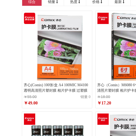
综合
销量
热度
价格
最新
齐心(Comix) 100张/盒 A4 100MIC M4100
齐心（Comix）M6080 6寸 80MIC 
透明高清照片塑封膜 相片护卡膜 过塑膜
清照片塑封膜 相片护卡膜
￥55.00
销量 0
￥18.00
￥49.00
￥17.20