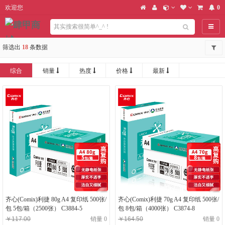
欢迎您
0
导航
筛选出
18
条数据
综合
销量
热度
价格
最新
齐心(Comix)利捷 80g A4 复印纸 500张/
齐心(Comix)利捷 70g A4 复印纸 500张/
包 5包/箱（2500张） C3884-5
包 8包/箱（4000张） C3874-8
￥117.00
销量 0
￥164.50
销量 0