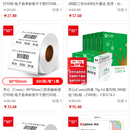
打印纸 电子面单标签不干胶打印纸电
4四联三等分80列(不撕边 色序：白红
子称条码纸 2卷(950张*卷)C6525
蓝黄 1000页/箱) C6254K
￥29.00
销量 0
￥60.00
销量 0
￥27.80
￥57.60
齐心（Comix）80*60mm三防热敏标签
齐心(Comix)尚典 70g A4 复印纸 500张/
打印纸 电子面单标签不干胶打印纸电
包 5包/箱（2500张） CB3174-5
子称条码纸800张*1卷C6523
￥35.00
销量 0
￥99.00
销量 0
￥33.60
￥95.00