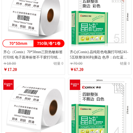
齐心（Comix）70*50mm三防热敏标签
齐心(Comix) 晶纯彩色电脑打印纸241-
打印纸 电子面单标签不干胶打印纸电
5五联整张80列(撕边 色序：白红蓝绿
子称条码纸750张*1卷C6524
黄 1000页/箱) C6215K
￥18.00
销量 0
￥70.00
销量 0
￥17.20
￥67.20