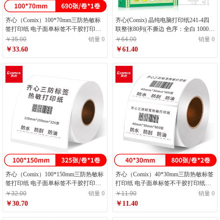
齐心（Comix）100*70mm三防热敏标
齐心(Comix) 晶纯电脑打印纸241-4四
签打印纸 电子面单标签不干胶打印纸
联整张80列(不撕边 色序：全白 1000
电子称条码纸690张*1卷C6521
页/箱) C6209K
￥35.00
销量 0
￥64.00
销量 0
￥33.60
￥61.40
齐心（Comix）100*150mm三防热敏标
齐心（Comix）40*30mm三防热敏标签
签打印纸 电子面单标签不干胶打印纸
打印纸 电子面单标签不干胶打印纸电
电子称条码纸325张*1卷C6520
子称条码纸800张*2卷ECC6424
￥32.00
销量 0
￥11.90
销量 0
￥30.70
￥11.40