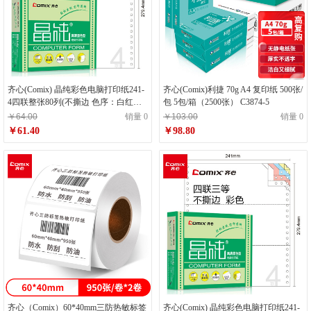
齐心(Comix) 晶纯彩色电脑打印纸241-
齐心(Comix)利捷 70g A4 复印纸 500张/
4四联整张80列(不撕边 色序：白红蓝
包 5包/箱（2500张） C3874-5
黄 1000页/箱) C6219K
￥64.00
销量 0
￥103.00
销量 0
￥61.40
￥98.80
齐心（Comix）60*40mm三防热敏标签
齐心(Comix) 晶纯彩色电脑打印纸241-