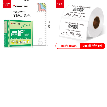
齐心(Comix) 晶纯彩色电脑打印纸241-
齐心（Comix）100*60mm三防热敏标
5五联整张80列(不撕边 色序：白红蓝
签打印纸 电子面单标签不干胶打印纸
绿黄 1000页/箱) C6220K
电子称条码纸800张*1卷C6522
￥66.00
销量 0
￥35.00
销量 0
￥63.30
￥33.60
1
每页
条
跳转到
页
共 18 条数据
共 1 页