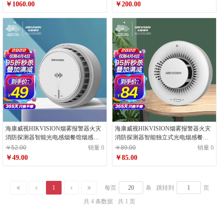
版)
￥1060.00
￥200.00
海康威视HIKVISION烟雾报警器火灾
海康威视HIKVISION烟雾报警器火灾
消防探测器智能光电感烟餐馆烟感器
消防探测器智能独立式光电烟感餐馆
厨房火警探测器商用3c认证NP-Y2
厨房火警探测器商用3c认证NP-Y1
￥52.00
销量 0
￥89.00
销量 0
￥49.00
￥85.00
1
每页
条
跳转到
页
共 4 条数据
共 1 页