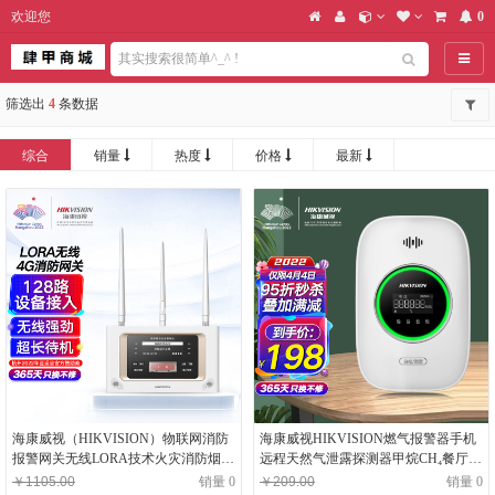
欢迎您
0
导航
筛选出
4
条数据
综合
销量
热度
价格
最新
海康威视（HIKVISION）物联网消防
海康威视HIKVISION燃气报警器手机
报警网关无线LORA技术火灾消防烟雾
远程天然气泄露探测器甲烷CH₄餐厅厨
报警系统控制器NP-G2(4G)(有线+4G
房可过消防检查3C认证JT-Q1T-WI
￥1105.00
销量 0
￥209.00
销量 0