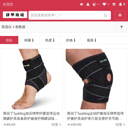
欢迎您
0
导航
筛选出
4
条数据
综合
销量
热度
价格
最新
斯伯丁Spalding加压绑带护踝篮球运动
斯伯丁Spalding运动护膝加压绑带篮球
脚踝护具装备防护健身护脚踝训练
护膝护具保护单只装支撑护关节跑步
SP8001黑色均码
护膝SP8008黑色均码
￥65.00
销量 0
￥105.00
销量 0