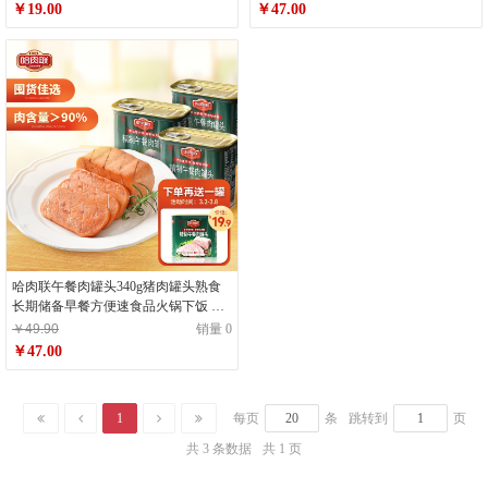
￥19.00
￥47.00
哈肉联午餐肉罐头340g猪肉罐头熟食
长期储备早餐方便速食品火锅下饭 即
食早餐火腿 旅行出游零食 340g*3盒
￥49.90
销量 0
￥47.00
1
每页
条
跳转到
页
共 3 条数据
共 1 页