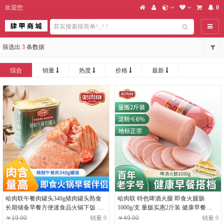
欢迎您
0
导航
筛选出
3
条数据
综合
销量
热度
价格
最新
哈肉联午餐肉罐头340g猪肉罐头熟食
哈肉联 特色啤酒火腿 即食火腿肠
长期储备早餐方便速食品火锅下饭 即
1000g/支 量贩实惠2斤装 健康早餐
食早餐火腿 旅行出游零食 340g/盒
【收藏加购优先发货】 啤酒火腿1000g
￥19.90
销量 0
￥49.90
销量 0